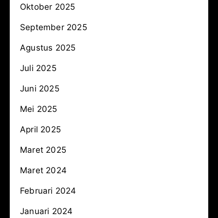
Oktober 2025
September 2025
Agustus 2025
Juli 2025
Juni 2025
Mei 2025
April 2025
Maret 2025
Maret 2024
Februari 2024
Januari 2024