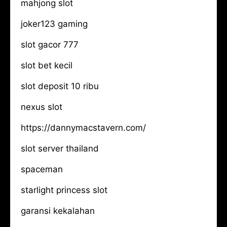
mahjong slot
joker123 gaming
slot gacor 777
slot bet kecil
slot deposit 10 ribu
nexus slot
https://dannymacstavern.com/
slot server thailand
spaceman
starlight princess slot
garansi kekalahan