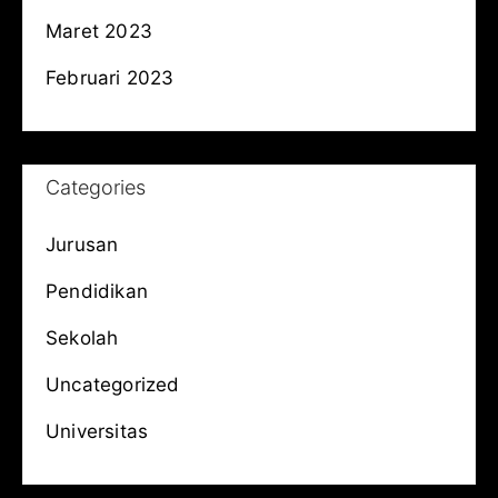
Maret 2023
Februari 2023
Categories
Jurusan
Pendidikan
Sekolah
Uncategorized
Universitas