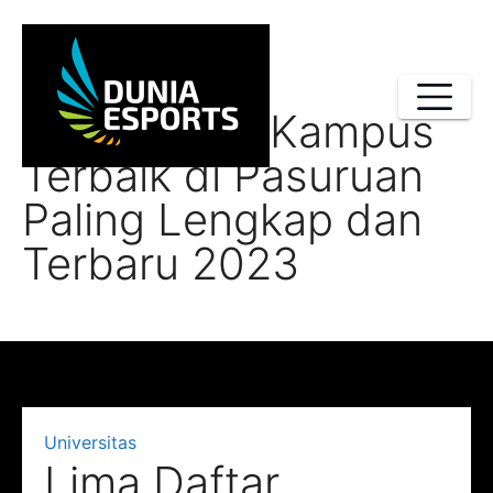
Skip
to
content
Lima Daftar Kampus
Terbaik di Pasuruan
Paling Lengkap dan
Terbaru 2023
Universitas
Lima Daftar