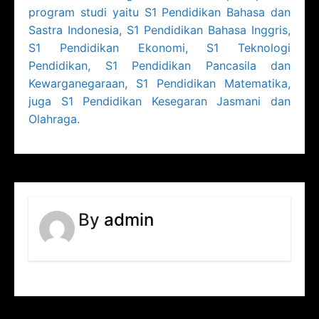
program studi yaitu S1 Pendidikan Bahasa dan
Sastra Indonesia, S1 Pendidikan Bahasa Inggris,
S1 Pendidikan Ekonomi, S1 Teknologi
Pendidikan, S1 Pendidikan Pancasila dan
Kewarganegaraan, S1 Pendidikan Matematika,
juga S1 Pendidikan Kesegaran Jasmani dan
Olahraga.
By
admin