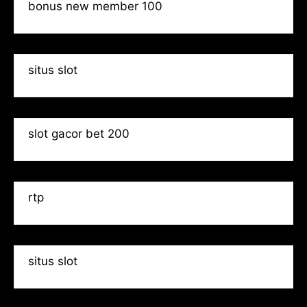
bonus new member 100
situs slot
slot gacor bet 200
rtp
situs slot