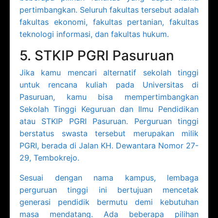
pertimbangkan. Seluruh fakultas tersebut adalah
fakultas ekonomi, fakultas pertanian, fakultas
teknologi informasi, dan fakultas hukum.
5. STKIP PGRI Pasuruan
Jika kamu mencari alternatif sekolah tinggi
untuk rencana kuliah pada Universitas di
Pasuruan, kamu bisa mempertimbangkan
Sekolah Tinggi Keguruan dan Ilmu Pendidikan
atau STKIP PGRI Pasuruan. Perguruan tinggi
berstatus swasta tersebut merupakan milik
PGRI, berada di Jalan KH. Dewantara Nomor 27-
29, Tembokrejo.
Sesuai dengan nama kampus, lembaga
perguruan tinggi ini bertujuan mencetak
generasi pendidik bermutu demi kebutuhan
masa mendatang. Ada beberapa pilihan