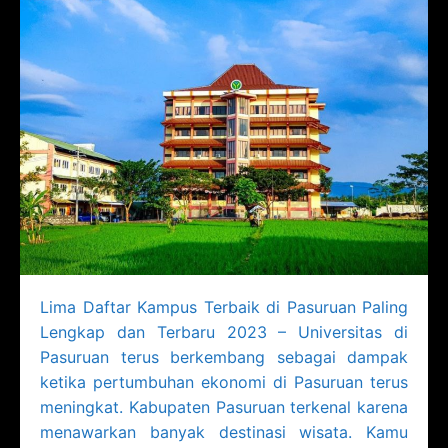
Lima Daftar Kampus Terbaik di Pasuruan Paling
Lengkap dan Terbaru 2023 – Universitas di
Pasuruan terus berkembang sebagai dampak
ketika pertumbuhan ekonomi di Pasuruan terus
meningkat. Kabupaten Pasuruan terkenal karena
menawarkan banyak destinasi wisata. Kamu