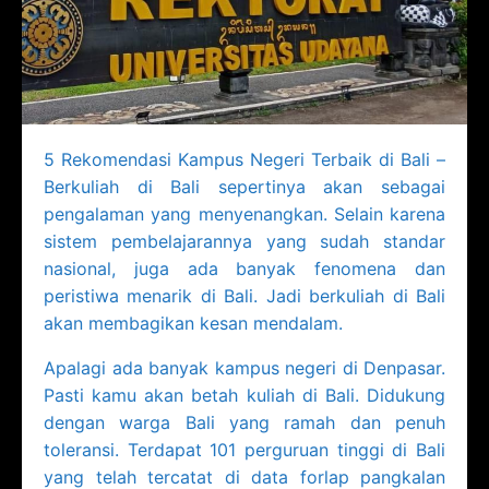
5 Rekomendasi Kampus Negeri Terbaik di Bali –
Berkuliah di Bali sepertinya akan sebagai
pengalaman yang menyenangkan. Selain karena
sistem pembelajarannya yang sudah standar
nasional, juga ada banyak fenomena dan
peristiwa menarik di Bali. Jadi berkuliah di Bali
akan membagikan kesan mendalam.
Apalagi ada banyak kampus negeri di Denpasar.
Pasti kamu akan betah kuliah di Bali. Didukung
dengan warga Bali yang ramah dan penuh
toleransi. Terdapat 101 perguruan tinggi di Bali
yang telah tercatat di data forlap pangkalan