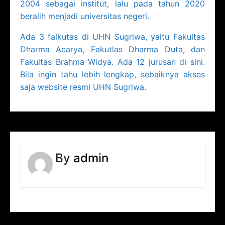
2004 sebagai institut, lalu pada tahun 2020
beralih menjadi universitas negeri.
Ada 3 falkutas di UHN Sugriwa, yaitu Fakultas
Dharma Acarya, Fakutlas Dharma Duta, dan
Fakultas Brahma Widya. Ada 12 jurusan di sini.
Bila ingin tahu lebih lengkap, sebaiknya akses
saja website resmi UHN Sugriwa.
By
admin