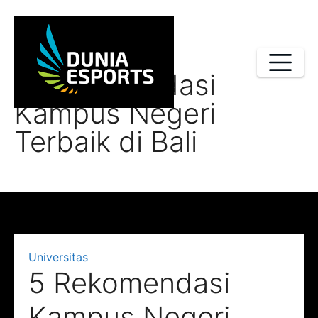
Skip
to
content
5 Rekomendasi
Kampus Negeri
Terbaik di Bali
Universitas
5 Rekomendasi
Kampus Negeri