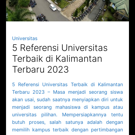
Universitas
5 Referensi Universitas
Terbaik di Kalimantan
Terbaru 2023
5 Referensi Universitas Terbaik di Kalimantan
Terbaru 2023 – Masa menjadi seorang siswa
akan usai, sudah saatnya menyiapkan diri untuk
menjadi seorang mahasiswa di kampus atau
universitas pilihan. Mempersiapkannya tentu
butuh proses, salah satunya adalah dengan
memilih kampus terbaik dengan pertimbangan