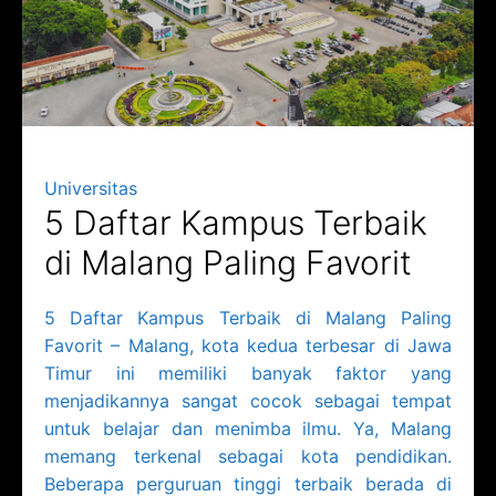
Universitas
5 Daftar Kampus Terbaik
di Malang Paling Favorit
5 Daftar Kampus Terbaik di Malang Paling
Favorit – Malang, kota kedua terbesar di Jawa
Timur ini memiliki banyak faktor yang
menjadikannya sangat cocok sebagai tempat
untuk belajar dan menimba ilmu. Ya, Malang
memang terkenal sebagai kota pendidikan.
Beberapa perguruan tinggi terbaik berada di