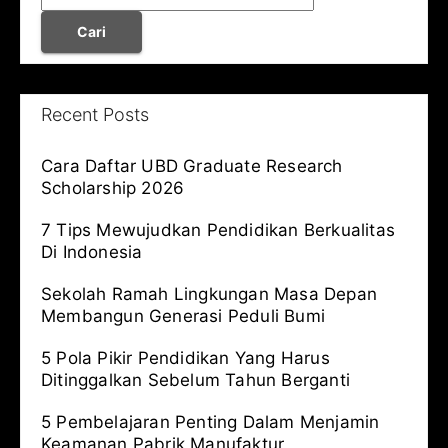
Cari
Recent Posts
Cara Daftar UBD Graduate Research
Scholarship 2026
7 Tips Mewujudkan Pendidikan Berkualitas
Di Indonesia
Sekolah Ramah Lingkungan Masa Depan
Membangun Generasi Peduli Bumi
5 Pola Pikir Pendidikan Yang Harus
Ditinggalkan Sebelum Tahun Berganti
5 Pembelajaran Penting Dalam Menjamin
Keamanan Pabrik Manufaktur