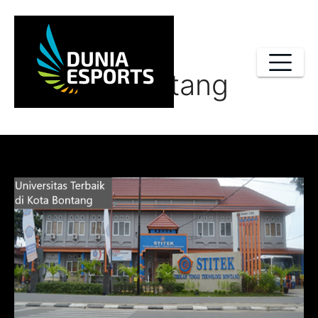
Skip
to
content
STITEK Bontang