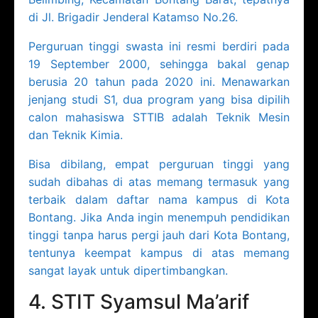
di Jl. Brigadir Jenderal Katamso No.26.
Perguruan tinggi swasta ini resmi berdiri pada
19 September 2000, sehingga bakal genap
berusia 20 tahun pada 2020 ini. Menawarkan
jenjang studi S1, dua program yang bisa dipilih
calon mahasiswa STTIB adalah Teknik Mesin
dan Teknik Kimia.
Bisa dibilang, empat perguruan tinggi yang
sudah dibahas di atas memang termasuk yang
terbaik dalam daftar nama kampus di Kota
Bontang. Jika Anda ingin menempuh pendidikan
tinggi tanpa harus pergi jauh dari Kota Bontang,
tentunya keempat kampus di atas memang
sangat layak untuk dipertimbangkan.
4. STIT Syamsul Ma’arif