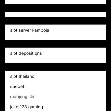
slot server kamboja
slot deposit qris
slot thailand
sbobet
mahjong slot
joker123 gaming