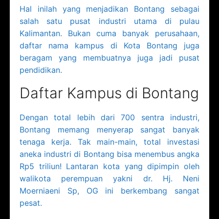
Hal inilah yang menjadikan Bontang sebagai
salah satu pusat industri utama di pulau
Kalimantan. Bukan cuma banyak perusahaan,
daftar nama kampus di Kota Bontang juga
beragam yang membuatnya juga jadi pusat
pendidikan.
Daftar Kampus di Bontang
Dengan total lebih dari 700 sentra industri,
Bontang memang menyerap sangat banyak
tenaga kerja. Tak main-main, total investasi
aneka industri di Bontang bisa menembus angka
Rp5 triliun! Lantaran kota yang dipimpin oleh
walikota perempuan yakni dr. Hj. Neni
Moerniaeni Sp, OG ini berkembang sangat
pesat.