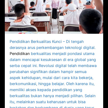
Pendidikan Berkualitas Kunci – Di tengah
derasnya arus perkembangan teknologi digital.
Pendidikan
berkualitas menjadi pondasi utama
dalam mencapai kesuksesan di era global yang
serba cepat ini. Revolusi digital telah membawa
perubahan signifikan dalam hampir semua
aspek kehidupan, mulai dari cara kita bekerja,
berkomunikasi, hingga belajar. Oleh karena itu,
memiliki akses kepada pendidikan yang
berkualitas bukan hanya menjadi pilihan. Selain
itu, melainkan suatu keharusan untuk bisa
bertahan dan berkembang di dunia yang terus