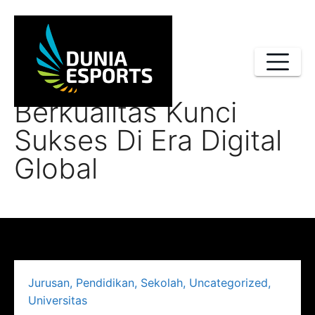
Skip
to
content
Pendidikan
Berkualitas Kunci
Sukses Di Era Digital
Global
Jurusan
,
Pendidikan
,
Sekolah
,
Uncategorized
,
Universitas